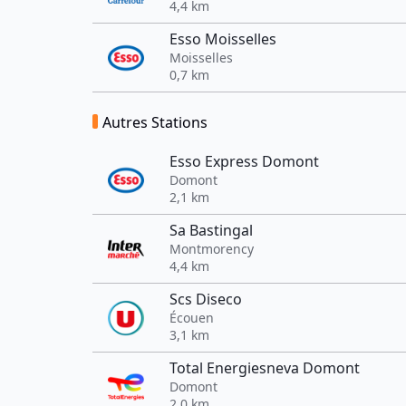
4,4 km
Esso Moisselles
Moisselles
0,7 km
Autres Stations
Esso Express Domont
Domont
2,1 km
Sa Bastingal
Montmorency
4,4 km
Scs Diseco
Écouen
3,1 km
Total Energiesneva Domont
Domont
2,0 km