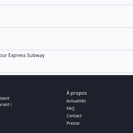
efour Express Subway
À propos
isent
Actualités
rant !
FAQ
Contact
Presse