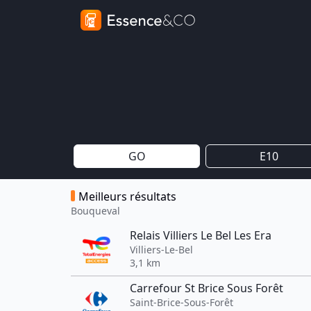
GO
E10
Meilleurs résultats
Bouqueval
Relais Villiers Le Bel Les Era
Villiers-Le-Bel
3,1 km
Carrefour St Brice Sous Forêt
Saint-Brice-Sous-Forêt