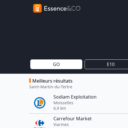
GO
E10
Meilleurs résultats
Saint-Martin-du-Tertre
Sodiam Exploitation
Moisselles
6,9 km
Carrefour Market
Viarmes