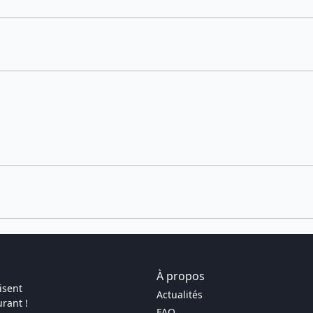
À propos
isent
Actualités
rant !
FAQ