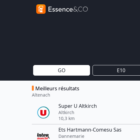
GO
E10
Meilleurs résultats
Altenach
Super U Altkirch
Altkirch
10,3 km
Ets Hartmann-Comesu Sas
Dannemarie