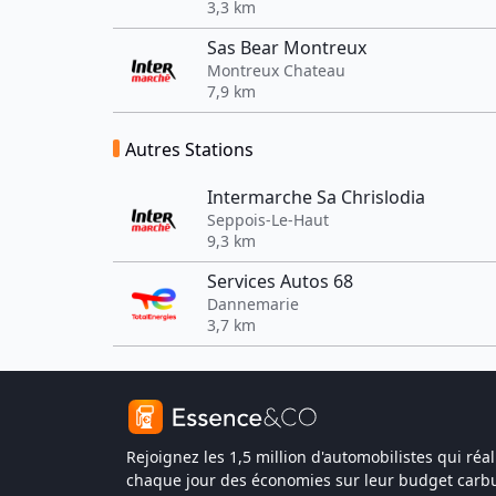
3,3 km
Sas Bear Montreux
Montreux Chateau
7,9 km
Autres Stations
Intermarche Sa Chrislodia
Seppois-Le-Haut
9,3 km
Services Autos 68
Dannemarie
3,7 km
Rejoignez les 1,5 million d'automobilistes qui réal
chaque jour des économies sur leur budget carbu