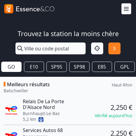
Trouvez la station la moins chère
GO
E10
SP95
SP98
E85
GPL
Meilleurs résultats
Haut-Rhin
Balschwiller
Relais De La Porte
2,250 €
D'Alsace Nord
Burnhaupt-Le-Bas
Vérifié aujourd'hui
5,2 km
Services Autos 68
2,250 €