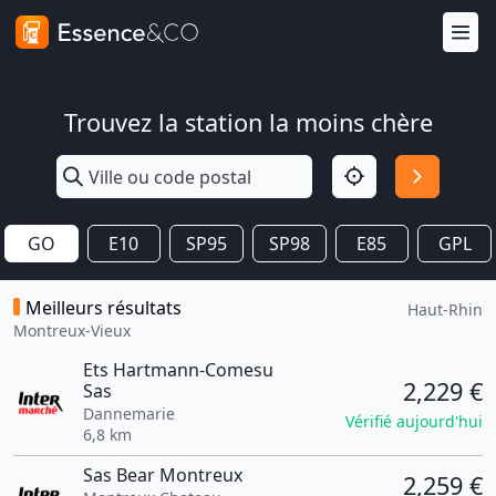
Trouvez la station la moins chère
GO
E10
SP95
SP98
E85
GPL
Meilleurs résultats
Haut-Rhin
Montreux-Vieux
Ets Hartmann-Comesu
2,229 €
Sas
Dannemarie
Vérifié aujourd'hui
6,8 km
Sas Bear Montreux
2,259 €