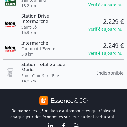
Saint-Amand
Vérifié aujourd'hui
13,2 km
Station Drive
2,229 €
Intermarche
Saint-Lô
Vérifié aujourd'hui
15,3 km
Intermarche
2,249 €
Caumont-L'Éventé
Vérifié aujourd'hui
5,8 km
Station Total Garage
Marie
Indisponible
Saint Clair Sur L'Elle
14,0 km
Rejoignez les 1,5 million d'automobilistes qui réalisent
chaque jour des économies sur leur budget carburant !