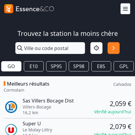
Trouvez la station la moins chère
GO
E10
SP95
SP98
E85
GPL
Meilleurs résultats
Calvados
Cormolain
Sas Villers Bocage Dist
2,059 €
Villers-Bocage
Vérifié aujourd'hui
16,2 km
Super U
2,079 €
Le Molay-Littry
Vérifié aujourd'hui