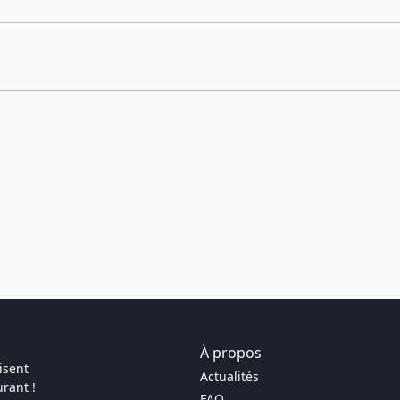
À propos
isent
Actualités
rant !
FAQ