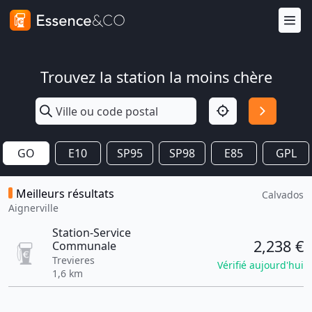
Trouvez la station la moins chère
GO
E10
SP95
SP98
E85
GPL
Meilleurs résultats
Calvados
Aignerville
Station-Service
2,238 €
Communale
Trevieres
Vérifié aujourd'hui
1,6 km