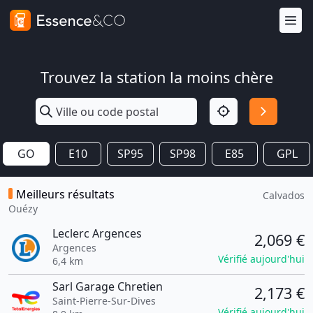
Trouvez la station la moins chère
GO
E10
SP95
SP98
E85
GPL
Meilleurs résultats
Calvados
Ouézy
Leclerc Argences
2,069 €
Argences
Vérifié aujourd'hui
6,4 km
Sarl Garage Chretien
2,173 €
Saint-Pierre-Sur-Dives
Vérifié aujourd'hui