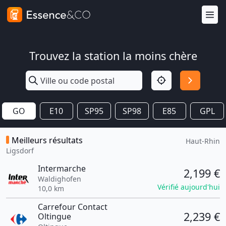
Trouvez la station la moins chère
GO
E10
SP95
SP98
E85
GPL
Meilleurs résultats
Haut-Rhin
Ligsdorf
Intermarche
2,199 €
Waldighofen
Vérifié aujourd'hui
10,0 km
Carrefour Contact
2,239 €
Oltingue