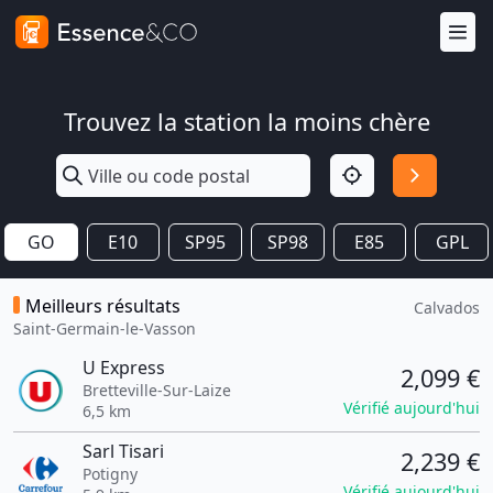
Trouvez la station la moins chère
GO
E10
SP95
SP98
E85
GPL
Meilleurs résultats
Calvados
Saint-Germain-le-Vasson
U Express
2,099 €
Bretteville-Sur-Laize
Vérifié aujourd'hui
6,5 km
Sarl Tisari
2,239 €
Potigny
Vérifié aujourd'hui