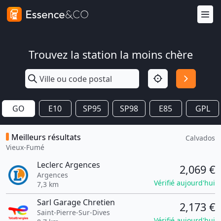
Trouvez la station la moins chère
GO
E10
SP95
SP98
E85
GPL
Meilleurs résultats
Calvados
Vieux-Fumé
Leclerc Argences
2,069 €
Argences
Vérifié aujourd'hui
7,3 km
Sarl Garage Chretien
2,173 €
Saint-Pierre-Sur-Dives
Vérifié aujourd'hui