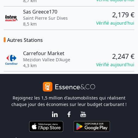
8,7 km
Sas Greece170
2,179 €
Saint Pierre Sur Dives
Vérifié aujourd'hui
8,5 km
Autres Stations
Carrefour Market
2,247 €
Mezidon Vallee D'Auge
Vérifié aujourd'hui
4,3 km
Rejoignez les 1,5 million d'automobilistes qui réalisent
chaque jour des économies sur leur budget carburant !