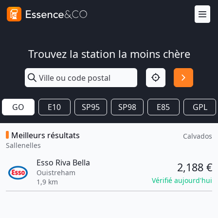
Trouvez la station la moins chère
GO
E10
SP95
SP98
E85
GPL
Meilleurs résultats
Calvados
Sallenelles
Esso Riva Bella
2,188 €
Ouistreham
Vérifié aujourd'hui
1,9 km