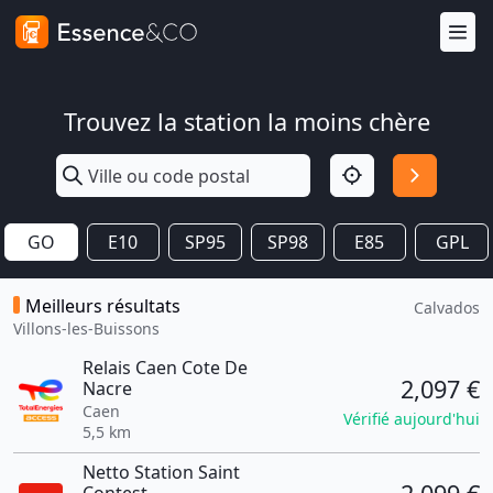
Trouvez la station la moins chère
GO
E10
SP95
SP98
E85
GPL
Meilleurs résultats
Calvados
Villons-les-Buissons
Relais Caen Cote De
2,097 €
Nacre
Caen
Vérifié aujourd'hui
5,5 km
Netto Station Saint