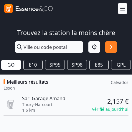
Trouvez la station la moins chère
GO
E10
SP95
SP98
E85
GPL
Meilleurs résultats
Calvados
Esson
Sarl Garage Amand
2,157 €
Thury-Harcourt
Vérifié aujourd'hui
1,6 km