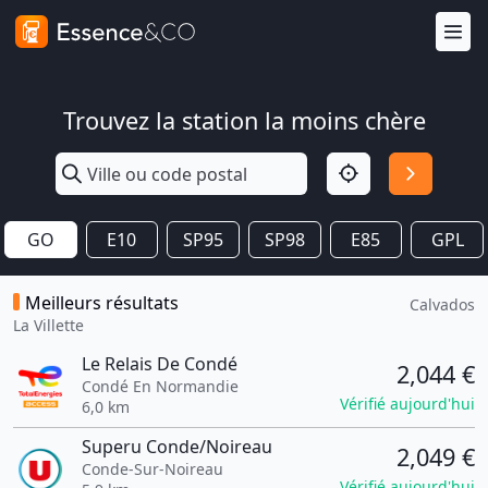
Trouvez la station la moins chère
GO
E10
SP95
SP98
E85
GPL
Meilleurs résultats
Calvados
La Villette
Le Relais De Condé
2,044 €
Condé En Normandie
Vérifié aujourd'hui
6,0 km
Superu Conde/Noireau
2,049 €
Conde-Sur-Noireau
Vérifié aujourd'hui