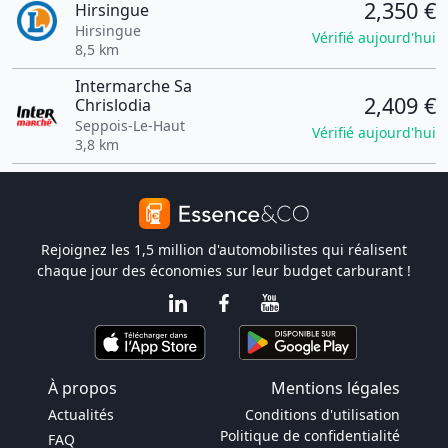
2,350 €
Hirsingue
Hirsingue
Vérifié aujourd'hui
8,5 km
Intermarche Sa
2,409 €
Chrislodia
Seppois-Le-Haut
Vérifié aujourd'hui
3,8 km
Rejoignez les 1,5 million d'automobilistes qui réalisent
chaque jour des économies sur leur budget carburant !
À propos
Mentions légales
Actualités
Conditions d'utilisation
Politique de confidentialité
FAQ