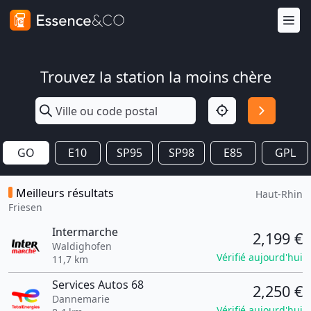
Trouvez la station la moins chère
GO
E10
SP95
SP98
E85
GPL
Meilleurs résultats
Haut-Rhin
Friesen
Intermarche
2,199 €
Waldighofen
Vérifié aujourd'hui
11,7 km
Services Autos 68
2,250 €
Dannemarie
Vérifié aujourd'hui