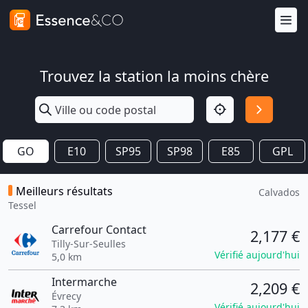
Trouvez la station la moins chère
GO
E10
SP95
SP98
E85
GPL
Meilleurs résultats
Calvados
Tessel
Carrefour Contact
2,177 €
Tilly-Sur-Seulles
Vérifié aujourd'hui
5,0 km
Intermarche
2,209 €
Évrecy
Vérifié aujourd'hui