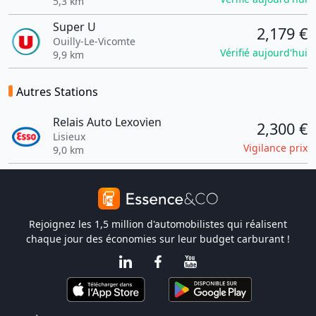
5,3 km
Super U
2,179 €
Ouilly-Le-Vicomte
Vérifié aujourd'hui
9,9 km
Autres Stations
Relais Auto Lexovien
2,300 €
Lisieux
Vigilance prix
9,0 km
Rejoignez les 1,5 million d'automobilistes qui réalisent
chaque jour des économies sur leur budget carburant !