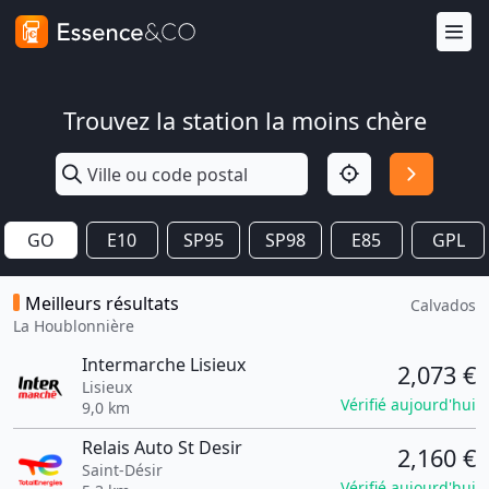
Trouvez la station la moins chère
GO
E10
SP95
SP98
E85
GPL
Meilleurs résultats
Calvados
La Houblonnière
Intermarche Lisieux
2,073 €
Lisieux
Vérifié aujourd'hui
9,0 km
Relais Auto St Desir
2,160 €
Saint-Désir
Vérifié aujourd'hui