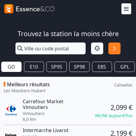
Trouvez la station la moins chère
GO
E10
SP95
SP98
E85
GPL
Meilleurs résultats
Calvados
Les Moutiers-Hubert
Carrefour Market
2,099 €
Vimoutiers
Vimoutiers
Vérifié aujourd'hui
6,0 km
Intermarche Livarot
2,199 €