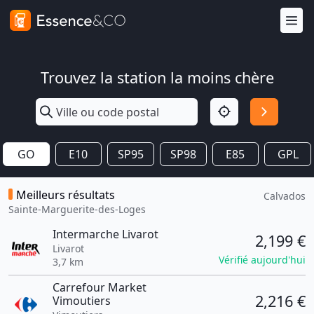
Trouvez la station la moins chère
GO
E10
SP95
SP98
E85
GPL
Meilleurs résultats
Calvados
Sainte-Marguerite-des-Loges
Intermarche Livarot
2,199 €
Livarot
Vérifié aujourd'hui
3,7 km
Carrefour Market
2,216 €
Vimoutiers