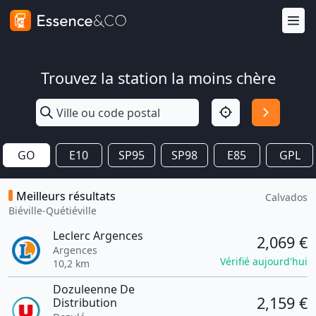
Trouvez la station la moins chère
GO
E10
SP95
SP98
E85
GPL
Meilleurs résultats
Calvados
Biéville-Quétiéville
Leclerc Argences
2,069 €
Argences
Vérifié aujourd'hui
10,2 km
Dozuleenne De
2,159 €
Distribution