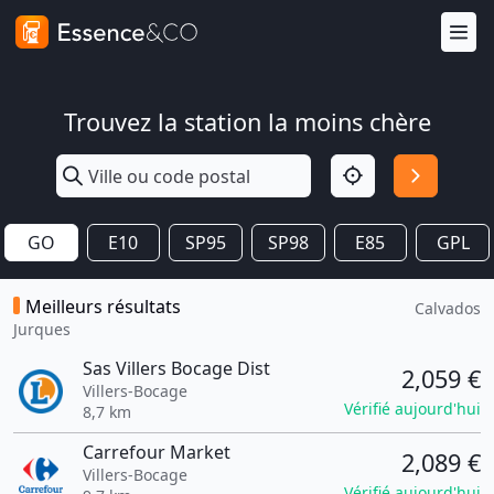
Trouvez la station la moins chère
GO
E10
SP95
SP98
E85
GPL
Meilleurs résultats
Calvados
Jurques
Sas Villers Bocage Dist
2,059 €
Villers-Bocage
Vérifié aujourd'hui
8,7 km
Carrefour Market
2,089 €
Villers-Bocage
Vérifié aujourd'hui