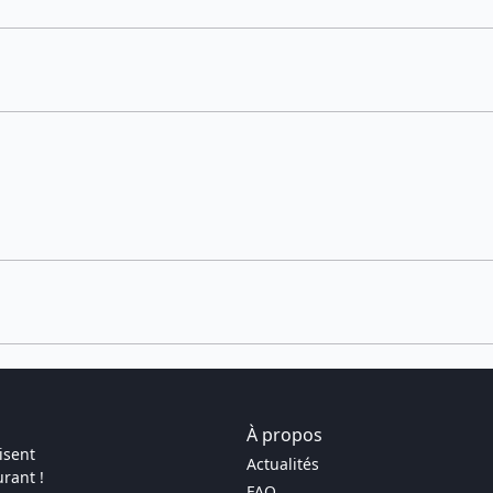
À propos
isent
Actualités
rant !
FAQ