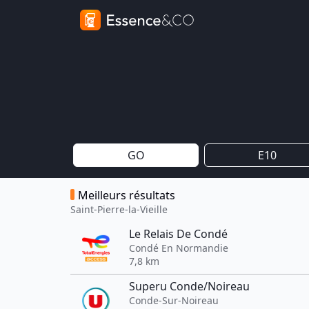
GO
E10
Meilleurs résultats
Saint-Pierre-la-Vieille
Le Relais De Condé
Condé En Normandie
7,8 km
Superu Conde/Noireau
Conde-Sur-Noireau