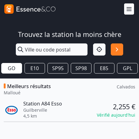
Trouvez la station la moins chère
GO
E10
SP95
SP98
E85
GPL
Meilleurs résultats
Calvados
Malloué
Station A84 Esso
2,255 €
Guilberville
Vérifié aujourd'hui
4,5 km