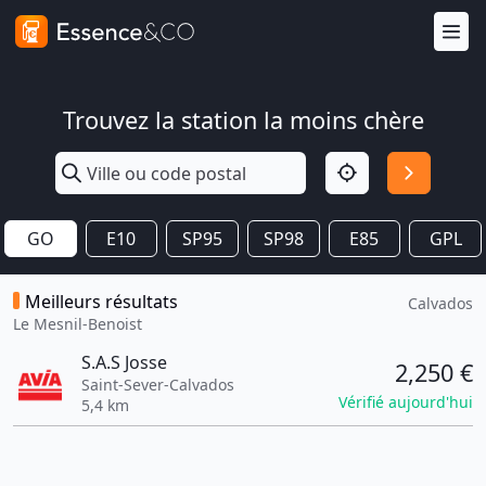
Trouvez la station la moins chère
GO
E10
SP95
SP98
E85
GPL
Meilleurs résultats
Calvados
Le Mesnil-Benoist
S.A.S Josse
2,250 €
Saint-Sever-Calvados
Vérifié aujourd'hui
5,4 km