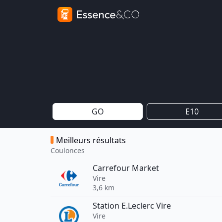
GO
E10
Meilleurs résultats
Coulonces
Carrefour Market
Vire
3,6 km
Station E.Leclerc Vire
Vire