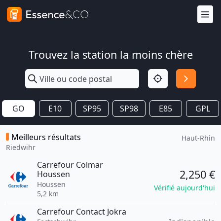
Trouvez la station la moins chère
GO
E10
SP95
SP98
E85
GPL
Meilleurs résultats
Haut-Rhin
Riedwihr
Carrefour Colmar
2,250 €
Houssen
Houssen
Vérifié aujourd'hui
5,2 km
Carrefour Contact Jokra