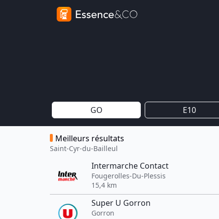
GO
E10
Meilleurs résultats
Saint-Cyr-du-Bailleul
Intermarche Contact
Fougerolles-Du-Plessis
15,4 km
Super U Gorron
Gorron