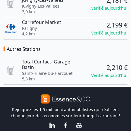
2,181 €
Juvigny-Les-Vallees
Juvigny-Les-Vallees
Vérifié aujourd'hui
7,0 km
Carrefour Market
2,199 €
Parigny
Vérifié aujourd'hui
4,2 km
Autres Stations
Total Contact- Garage
2,210 €
Bazin
Saint-Hilaire-Du-Harcouët
Vérifié aujourd'hui
5,3 km
Rejoignez les 1,5 million d'automobilistes qui réalisent
chaque jour des économies sur leur budget carburant !