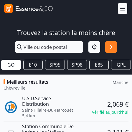
Trouvez la station la moins chère
GO
E10
SP95
SP98
E85
GPL
Meilleurs résultats
Manche
Chèvreville
U.S.D.Service
2,069 €
Distribution
Saint-Hilaire-Du-Harcouët
Vérifié aujourd'hui
5,4 km
Station Communale De