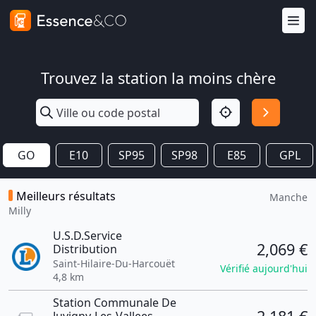
Trouvez la station la moins chère
GO
E10
SP95
SP98
E85
GPL
Meilleurs résultats
Manche
Milly
U.S.D.Service
2,069 €
Distribution
Saint-Hilaire-Du-Harcouët
Vérifié aujourd'hui
4,8 km
Station Communale De