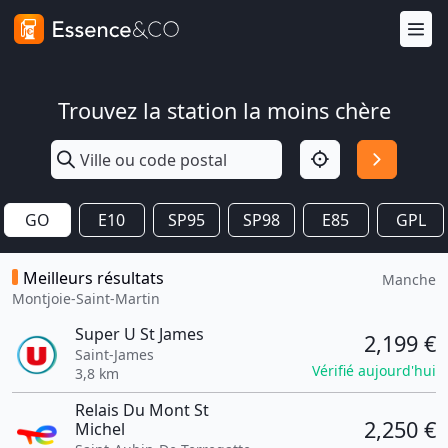
Trouvez la station la moins chère
GO
E10
SP95
SP98
E85
GPL
Meilleurs résultats
Manche
Montjoie-Saint-Martin
Super U St James
2,199 €
Saint-James
Vérifié aujourd'hui
3,8 km
Relais Du Mont St
2,250 €
Michel