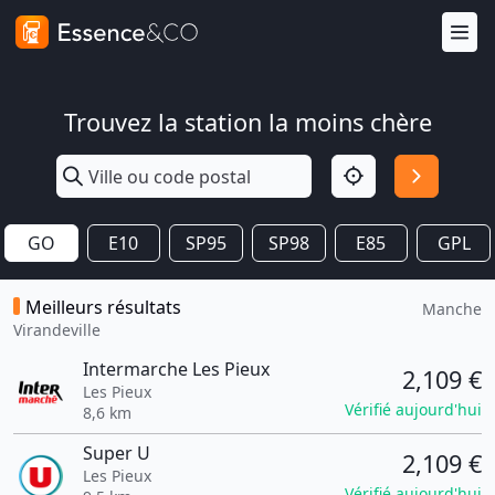
Trouvez la station la moins chère
GO
E10
SP95
SP98
E85
GPL
Meilleurs résultats
Manche
Virandeville
Intermarche Les Pieux
2,109 €
Les Pieux
Vérifié aujourd'hui
8,6 km
Super U
2,109 €
Les Pieux
Vérifié aujourd'hui