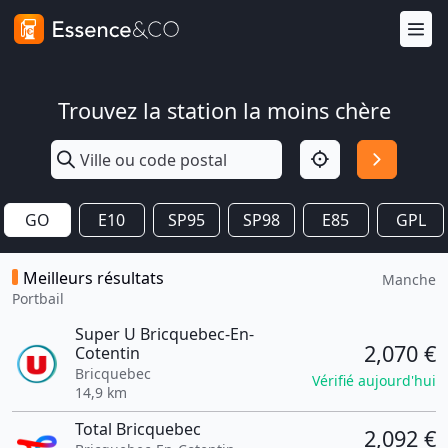
Trouvez la station la moins chère
GO
E10
SP95
SP98
E85
GPL
Meilleurs résultats
Manche
Portbail
Super U Bricquebec-En-
2,070 €
Cotentin
Bricquebec
Vérifié aujourd'hui
14,9 km
Total Bricquebec
2,092 €