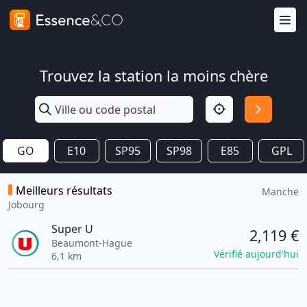
Trouvez la station la moins chère
GO
E10
SP95
SP98
E85
GPL
Meilleurs résultats
Manche
Jobourg
Super U
2,119 €
Beaumont-Hague
Vérifié aujourd'hui
6,1 km