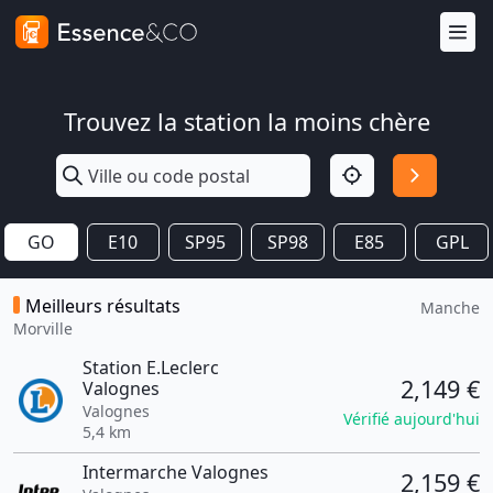
Trouvez la station la moins chère
GO
E10
SP95
SP98
E85
GPL
Meilleurs résultats
Manche
Morville
Station E.Leclerc
2,149 €
Valognes
Valognes
Vérifié aujourd'hui
5,4 km
Intermarche Valognes
2,159 €