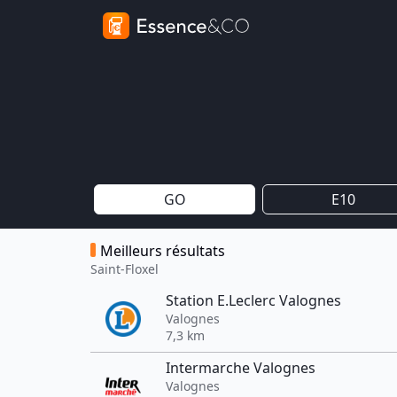
GO
E10
Meilleurs résultats
Saint-Floxel
Station E.Leclerc Valognes
Valognes
7,3 km
Intermarche Valognes
Valognes