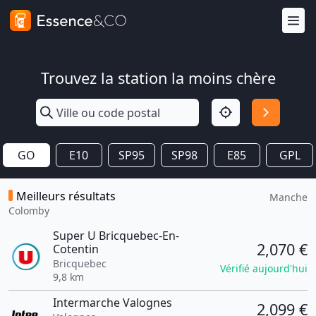
Trouvez la station la moins chère
GO
E10
SP95
SP98
E85
GPL
Meilleurs résultats
Manche
Colomby
Super U Bricquebec-En-
2,070 €
Cotentin
Bricquebec
Vérifié aujourd'hui
9,8 km
Intermarche Valognes
2,099 €