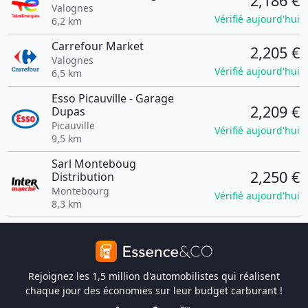
2,186 €
Valognes
Vérifié aujourd'hui
6,2 km
Carrefour Market
2,205 €
Valognes
Vérifié aujourd'hui
6,5 km
Esso Picauville - Garage
2,209 €
Dupas
Picauville
Vérifié aujourd'hui
9,5 km
Sarl Monteboug
2,250 €
Distribution
Montebourg
Vérifié aujourd'hui
8,3 km
Rejoignez les 1,5 million d'automobilistes qui réalisent
chaque jour des économies sur leur budget carburant !