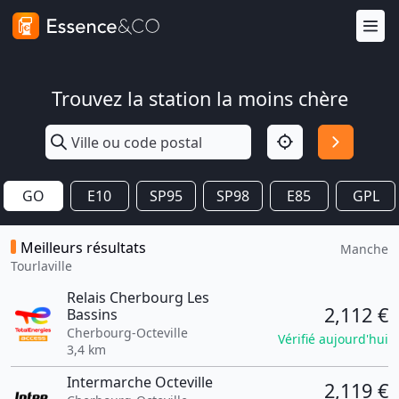
Trouvez la station la moins chère
GO
E10
SP95
SP98
E85
GPL
Meilleurs résultats
Manche
Tourlaville
Relais Cherbourg Les
2,112 €
Bassins
Cherbourg-Octeville
Vérifié aujourd'hui
3,4 km
Intermarche Octeville
2,119 €