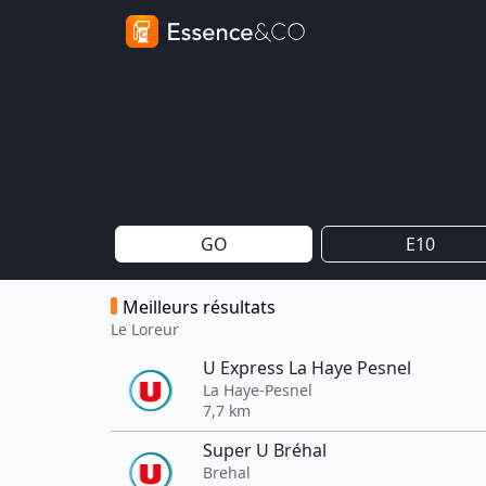
GO
E10
Meilleurs résultats
Le Loreur
U Express La Haye Pesnel
La Haye-Pesnel
7,7 km
Super U Bréhal
Brehal