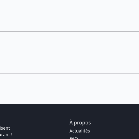
À propos
isent
Actualités
rant !
FAQ