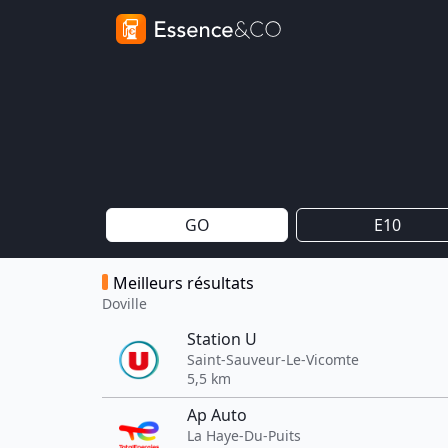
GO
E10
Meilleurs résultats
Doville
Station U
Saint-Sauveur-Le-Vicomte
5,5 km
Ap Auto
La Haye-Du-Puits