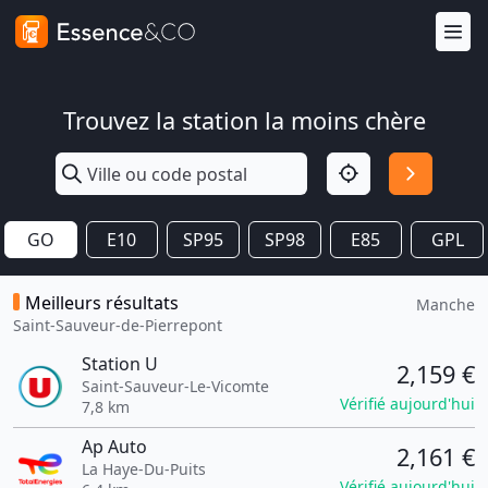
Trouvez la station la moins chère
GO
E10
SP95
SP98
E85
GPL
Meilleurs résultats
Manche
Saint-Sauveur-de-Pierrepont
Station U
2,159 €
Saint-Sauveur-Le-Vicomte
Vérifié aujourd'hui
7,8 km
Ap Auto
2,161 €
La Haye-Du-Puits
Vérifié aujourd'hui