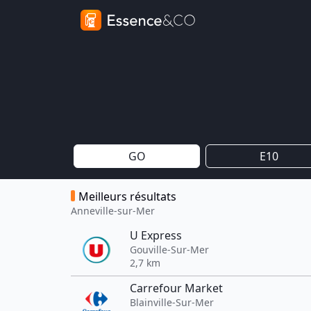
GO
E10
Meilleurs résultats
Anneville-sur-Mer
U Express
Gouville-Sur-Mer
2,7 km
Carrefour Market
Blainville-Sur-Mer