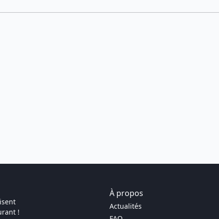
À propos
isent
Actualités
rant !
FAQ