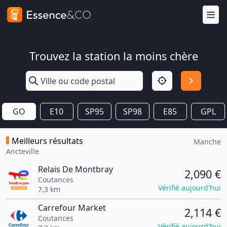
Trouvez la station la moins chère
GO
E10
SP95
SP98
E85
GPL
Meilleurs résultats
Manche
Ancteville
Relais De Montbray
2,090 €
Coutances
Vérifié aujourd'hui
7,3 km
Carrefour Market
2,114 €
Coutances
Vérifié aujourd'hui