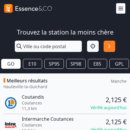
Trouvez la station la moins chère
GO
E10
SP95
SP98
E85
GPL
Meilleurs résultats
Manche
Hauteville-la-Guichard
Coutandis
2,125 €
Coutances
Vérifié aujourd'hui
11,3 km
Intermarche Coutances
2,125 €
Coutances
Vérifié aujourd'hui