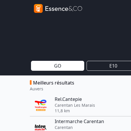
GO
E10
Meilleurs résultats
Auvers
Rel.Cantepie
Carentan Les Marais
11,8 km
Intermarche Carentan
Carentan