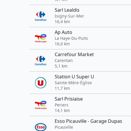
Sarl Lealdis
Isigny-Sur-Mer
16,4 km
Ap Auto
La Haye-Du-Puits
16,0 km
Carrefour Market
Carentan
5,1 km
Station U Super U
Sainte-Mère-Église
11,7 km
Sarl Prisiaise
Periers
14,1 km
Esso Picauville - Garage Dupas
Picauville