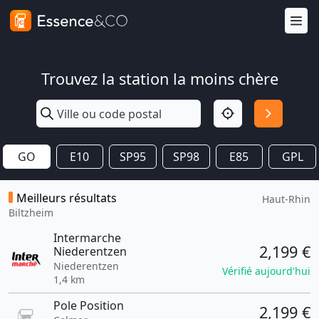
Trouvez la station la moins chère
GO
E10
SP95
SP98
E85
GPL
Meilleurs résultats
Haut-Rhin
Biltzheim
Intermarche
2,199 €
Niederentzen
Niederentzen
Vérifié aujourd'hui
1,4 km
Pole Position
2,199 €