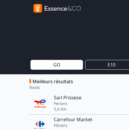
GO
E10
Meilleurs résultats
Raids
Sarl Prisiaise
Periers
5,6 km
Carrefour Market
Périers