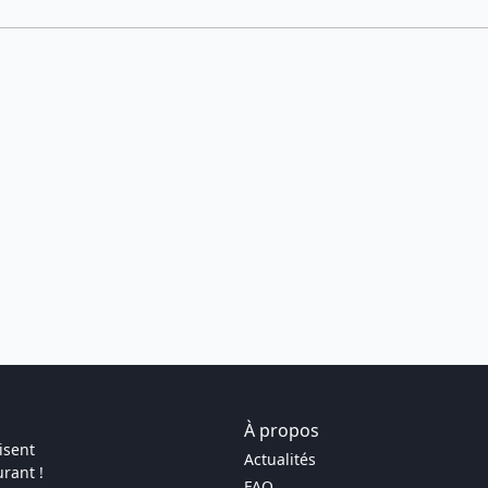
À propos
isent
Actualités
rant !
FAQ