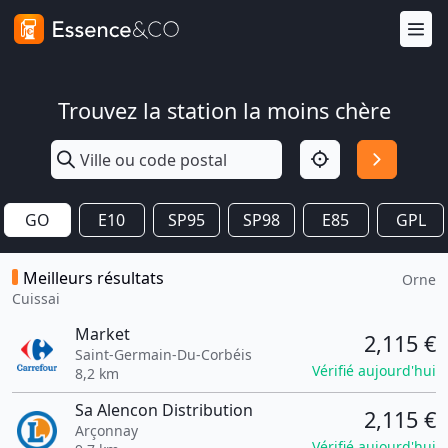
Trouvez la station la moins chère
GO
E10
SP95
SP98
E85
GPL
Meilleurs résultats
Orne
Cuissai
Market
2,115 €
Saint-Germain-Du-Corbéis
Vérifié aujourd'hui
8,2 km
Sa Alencon Distribution
2,115 €
Arçonnay
Vérifié aujourd'hui